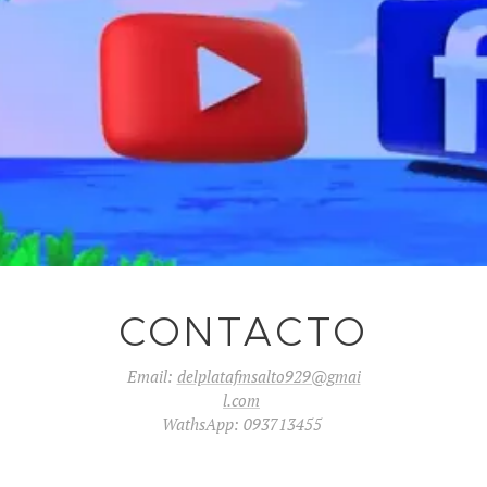
CONTACTO
Email:
delplatafmsalto929@gmai
l.com
WathsApp: 093713455